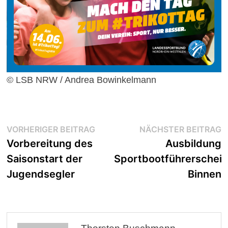
© LSB NRW / Andrea Bowinkelmann
Beitragsnavigation
Vorheriger
N
VORHERIGER BEITRAG
NÄCHSTER BEITRAG
Beitrag:
B
Vorbereitung des
Ausbildung
Saisonstart der
Sportbootführerschein
Jugendsegler
Binnen