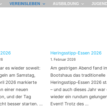
VEREINSLEBEN
AUSBILDUNG
JUGEN
 2026
Heringsstipp-Essen 2026
26
1. Februar 2026
ar es wieder soweit:
Am gestrigen Abend fand i
geln am Samstag,
Bootshaus das traditionelle
ril 2026 markierte
Heringsstipp-Essen 2026 st
n einer neuen
– und auch dieses Jahr war 
on, und der Tag
wieder ein rundum gelunge
cht besser starten. …
Event! Trotz des …