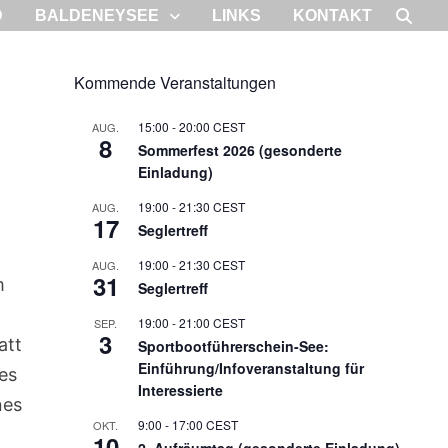
D
BALDENEYSEE
LINKS
KONTAKT
Kommende Veranstaltungen
15:00
-
20:00
CEST
AUG.
8
Sommerfest 2026 (gesonderte
Einladung)
19:00
-
21:30
CEST
AUG.
17
Seglertreff
19:00
-
21:30
CEST
AUG.
31
m
Seglertreff
19:00
-
21:00
CEST
SEP.
3
att
Sportbootführerschein-See:
Einführung/Infoveranstaltung für
es
Interessierte
nes
9:00
-
17:00
CEST
OKT.
10
2. Aufräumtag (gesonderte Einladung)