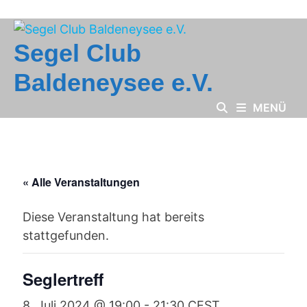
Zum
Inhalt
springen
Segel Club
Baldeneysee e.V.
MENÜ
« Alle Veranstaltungen
Diese Veranstaltung hat bereits
stattgefunden.
Seglertreff
8. Juli 2024 @ 19:00
-
21:30
CEST