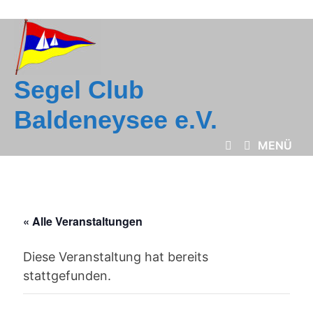
Zum
Inhalt
springen
Segel Club
Baldeneysee e.V.
MENÜ
« Alle Veranstaltungen
Diese Veranstaltung hat bereits
stattgefunden.