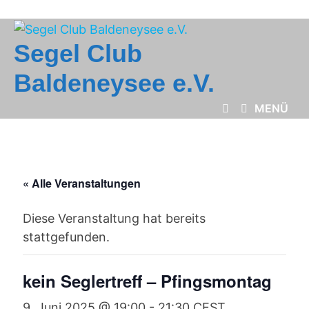
Zum
Inhalt
springen
Segel Club
Baldeneysee e.V.
MENÜ
« Alle Veranstaltungen
Diese Veranstaltung hat bereits
stattgefunden.
kein Seglertreff – Pfingsmontag
9. Juni 2025 @ 19:00
-
21:30
CEST