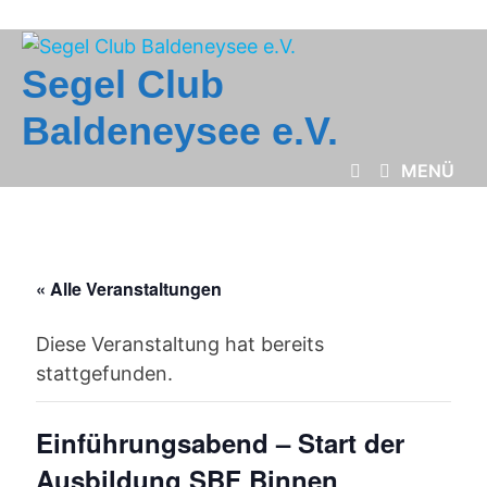
Zum
Inhalt
springen
Segel Club
Baldeneysee e.V.
MENÜ
« Alle Veranstaltungen
Diese Veranstaltung hat bereits
stattgefunden.
Einführungsabend – Start der
Ausbildung SBF Binnen