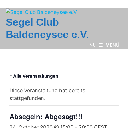
Zum
Inhalt
springen
Segel Club
Baldeneysee e.V.
MENÜ
« Alle Veranstaltungen
Diese Veranstaltung hat bereits
stattgefunden.
Absegeln: Abgesagt!!!
24. Oktober 2020 @ 15:00
-
20:00
CEST